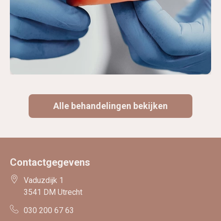
Alle behandelingen bekijken
Contactgegevens
Vaduzdijk 1
3541 DM Utrecht
030 200 67 63