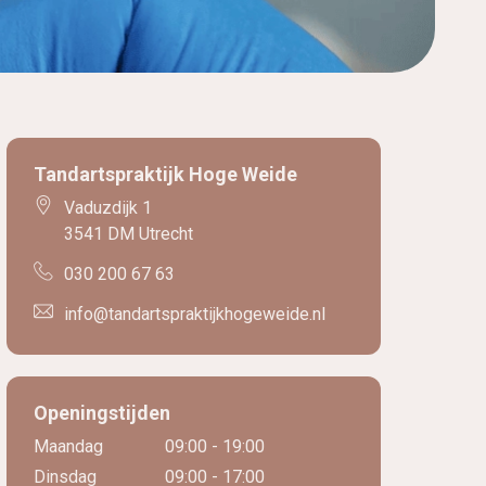
Tandartspraktijk Hoge Weide
Vaduzdijk 1
3541 DM Utrecht
030 200 67 63
info@tandartspraktijkhogeweide.nl
Openingstijden
Maandag
09:00 - 19:00
Dinsdag
09:00 - 17:00