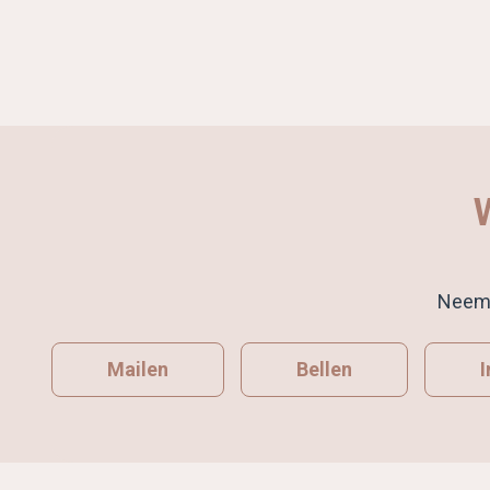
Neem 
Mailen
Bellen
I