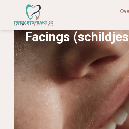
Ove
Facings (schildje