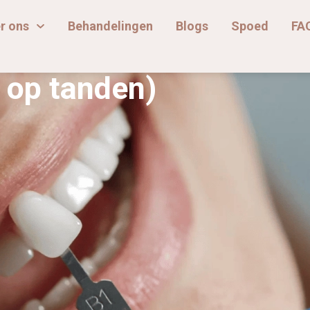
r ons
Behandelingen
Blogs
Spoed
FA
s op tanden)