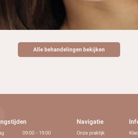
Alle behandelingen bekijken
ngstijden
Navigatie
Inf
ag
09:00 - 19:00
Onze praktijk
Kla