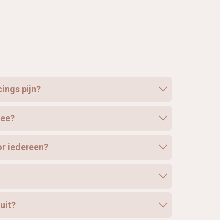
cings pijn?
mee?
or iedereen?
ruit?