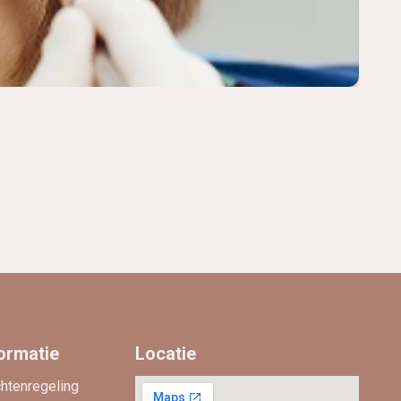
ormatie
Locatie
chtenregeling