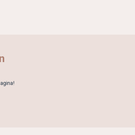
n
agina!