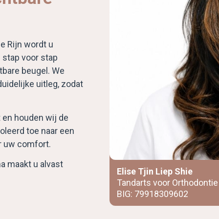
e Rijn wordt u
 stap voor stap
tbare beugel. We
idelijke uitleg, zodat
t en houden wij de
oleerd toe naar een
r uw comfort.
a maakt u alvast
Elise Tjin Liep Shie​
Tandarts voor Orthodontie
BIG: 79918309602