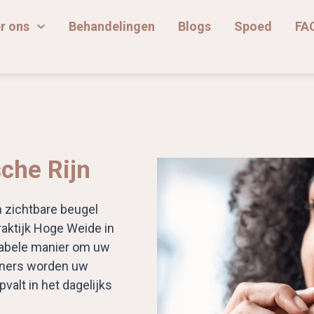
r ons
Behandelingen
Blogs
Spoed
FA
che Rijn
n zichtbare beugel
aktijk Hoge Weide in
rtabele manier om uw
igners worden uw
valt in het dagelijks